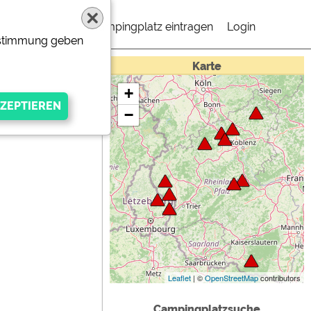
Campingplatz eintragen
Login
Zustimmung geben
Karte
+
−
gen Anbieters
Leaflet
| ©
OpenStreetMap
contributors
Campingplatzsuche