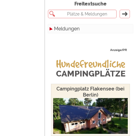
Freitextsuche
Meldungen
Alle
Anzeige/PR
Touristik
Campingplätze
Camping & Caravan
Sonstiges
Campingplatz Flakensee (bei
Berlin)
Specials
Archiv