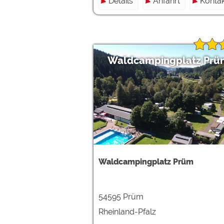
Details
Anfahrt
Kontak
Waldcampingplatz Prü
Waldcampingplatz Prüm
54595 Prüm
Rheinland-Pfalz