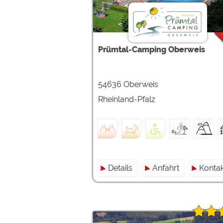
Google reCAPTCHA (Form
Statistiken
Prümtal-Camping Oberweis
Google Analytics
54636 Oberweis
Marketing
Google Ads
Rheinland-Pfalz
Google AdSense
Google Remarketing
Die Cookieeinstell
Details
Anfahrt
Kontak