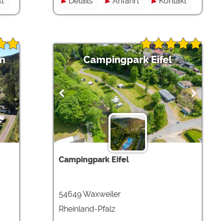
t
Details
Anfahrt
Kontakt
m
Campingpark Eifel
Campingpark Eifel
54649 Waxweiler
Rheinland-Pfalz