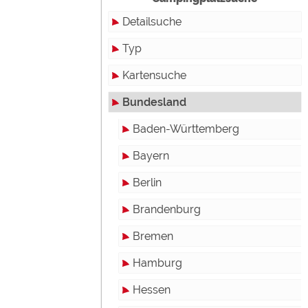
Detailsuche
Typ
Kartensuche
Touristikstellplätze
Bundesland
Dauerstellplätze
Reisemobilstellplätze
Baden-Württemberg
Mobilheimstellplätze
Bayern
Ferienhäuser
Berlin
Bungalows
Brandenburg
werden!
Ferienwohnungen
Bremen
Zimmer
Hamburg
Campinghutten
Hessen