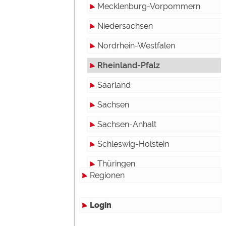
Miet-Mobilheime
Mecklenburg-Vorpommern
Miet-Wohnwagen
Niedersachsen
Miet-Zelte
Nordrhein-Westfalen
Rheinland-Pfalz
Saarland
Sachsen
Sachsen-Anhalt
Schleswig-Holstein
Thüringen
Regionen
Login