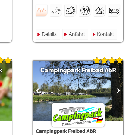
Details
Anfahrt
Kontakt
k
Campingpark Freibad AöR
Campingpark Freibad AöR