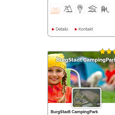
Details
Kontakt
BurgStadt CampingPar
BurgStadt CampingPark