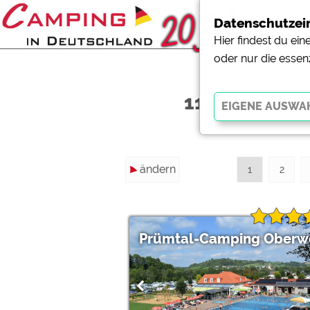
Datenschutzei
Hier findest du ei
oder nur die essen
115 Campingp
Essenziell
ändern
Essenzielle Cookies ermö
1
2
der Website dringend erf
funktionieren
.
Prümtal-Camping Oberw
Externe Medien
YouTube (Videos von Cam
Campingplatzvorschau (V
Campingplätzen)
Google Maps (Kartensuch