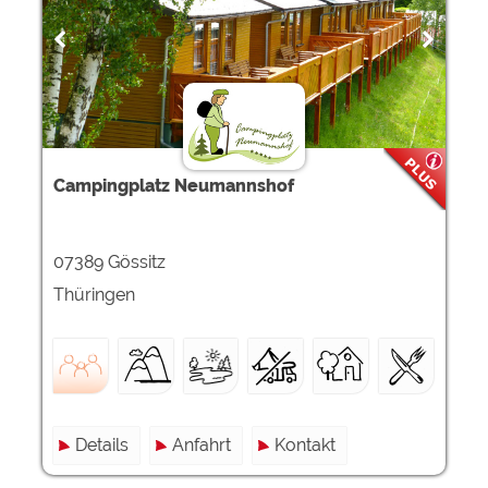
Google Remarketing
https://policies.google.com/privacy
Die Cookieeinstellungen können jeder Zeit im Footer
über "COOKIES" geändert werden!
Campingplatz Neumannshof
07389 Gössitz
Thüringen
Details
Anfahrt
Kontakt