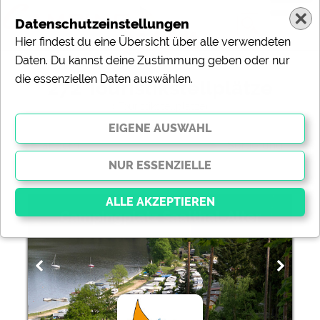
Datenschutzeinstellungen
Hier findest du eine Übersicht über alle verwendeten
Daten. Du kannst deine Zustimmung geben oder nur
die essenziellen Daten auswählen.
272 Touristikstellplätze
( Touristikstellplätze)
ändern
Sortierung:
Campingplatz Saalthal-Alter
Essenziell
Essenzielle Cookies ermöglichen grundlegende
Funktionen und sind für die einwandfreie Funktion der
Website dringend erforderlich. Ohne diese Cookies
werden Teile der Website
nicht funktionieren
.