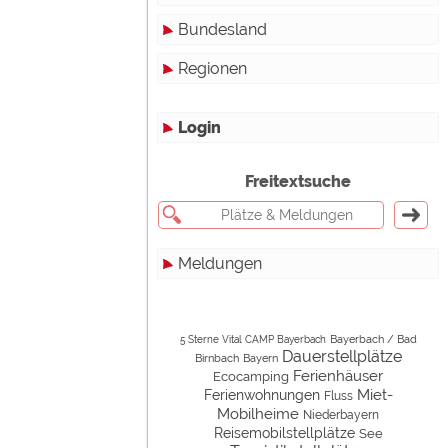
Bundesland
Dauerstellplätze
Regionen
Reisemobilstellplätze
Baden-Württemberg
Mobilheimstellplätze
Bayern
Login
Ferienhäuser
Berlin
Freitextsuche
Bungalows
Brandenburg
Ferienwohnungen
Bremen
Meldungen
Zimmer
Hamburg
Campinghutten
Hessen
Alle
werden!
Miet-Mobilheime
Mecklenburg-Vorpommern
Touristik
Bayerbach / Bad
5 Sterne Vital CAMP Bayerbach
Dauerstellplätze
Birnbach
Bayern
Ferienhäuser
Ecocamping
Miet-Wohnwagen
Niedersachsen
Campingplätze
Miet-
Ferienwohnungen
Fluss
Mobilheime
Niederbayern
Miet-Zelte
Nordrhein-Westfalen
Camping & Caravan
Reisemobilstellplätze
See