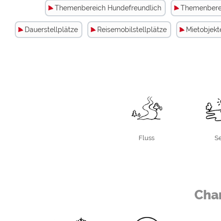
Themenbereich Hundefreundlich
Themenbere
Dauerstellplätze
Reisemobilstellplätze
Mietobjekt
Fluss
S
Fluss
Rott
See
Es gib
Char
Stadtnah (City max. 5km)
5,0 Km