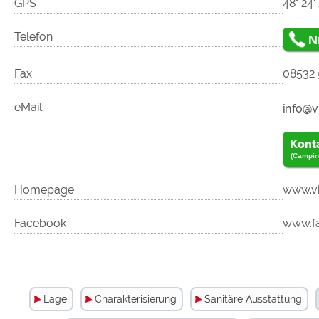
GPS
48° 24‘ 
Telefon
N
Fax
08532 
eMail
Kont
(Campin
Homepage
www.vi
Facebook
www.f
Lage
Charakterisierung
Sanitäre Ausstattung