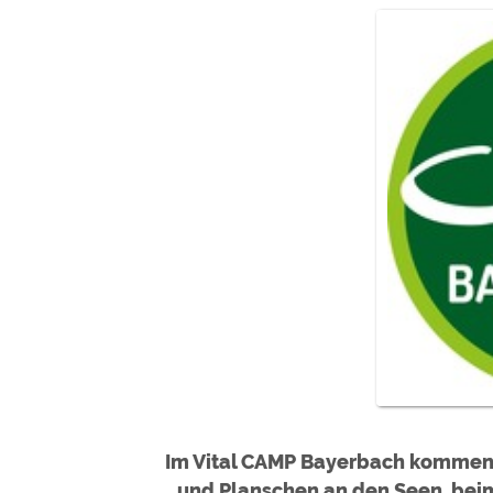
Google reCAPTCHA (Form
Statistiken
Google Analytics
Marketing
Google Ads
Google AdSense
Google Remarketing
Die Cookieeinstell
Im Vital CAMP Bayerbach kommen G
und Planschen an den Seen, bei