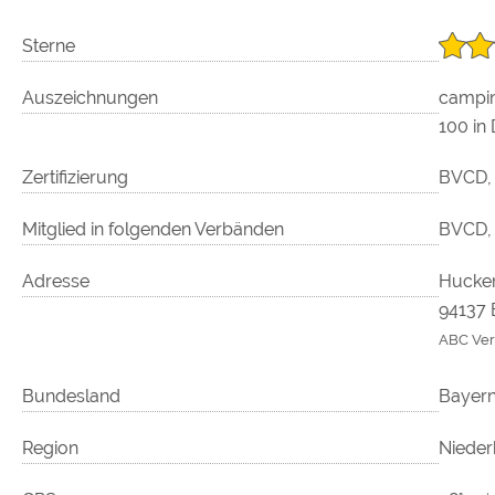
Sterne
Auszeichnungen
campin
100 in
Zertifizierung
BVCD,
Mitglied in folgenden Verbänden
BVCD, 
Adresse
Hucke
94137 
ABC Ve
Bundesland
Bayer
Region
Nieder