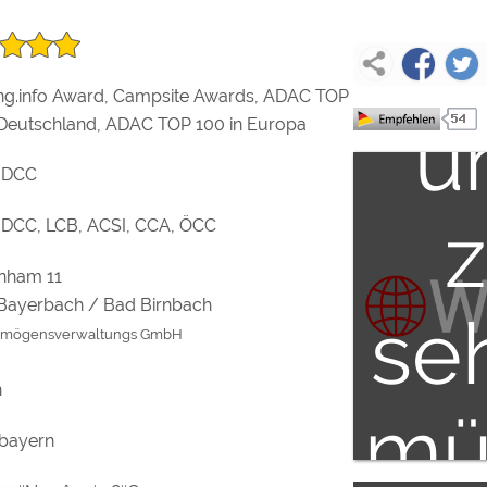
ex
la
In
g.info Award, Campsite Awards, ADAC TOP
u
 Deutschland, ADAC TOP 100 in Europa
 DCC
DCC, LCB, ACSI, CCA, ÖCC
la
nham 11
Bayerbach / Bad Birnbach
se
rmögensverwaltungs GmbH
u
n
mü
bayern