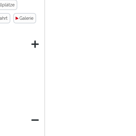
gelassen
llplätze
ahrt
Galerie
rden.