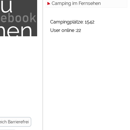
zu
Camping im Fernsehen
terne
hen
Campingplätze: 1542
User online :22
dien"
ßen
gelassen
terne
rden.
dien"
ch Barrierefrei