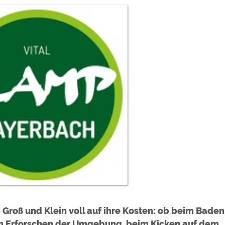
ulare)
https://policies.google.com/privacy
https://policies.google.com/privacy
https://policies.google.com/privacy
https://policies.google.com/privacy
https://policies.google.com/privacy
ungen können jeder Zeit im Footer über "COOKIES" geändert 
roß und Klein voll auf ihre Kosten: ob beim Baden
m Erforschen der Umgebung, beim Kicken auf dem