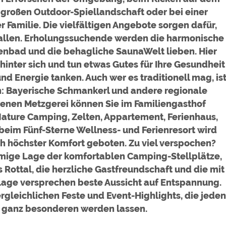
 großen Outdoor-Spiellandschaft oder bei einer
Familie. Die vielfältigen Angebote sorgen dafür,
 fallen. Erholungssuchende werden die harmonische
nbad und die behagliche SaunaWelt lieben. Hier
d
 hinter sich und tun etwas Gutes für Ihre Gesundheit
d Energie tanken. Auch wer es traditionell mag, is
: Bayerische Schmankerl und andere regionale
ex
genen Metzgerei können Sie im Familiengasthof
Nature Camping, Zelten, Appartement, Ferienhaus,
beim Fünf-Sterne Wellness- und Ferienresort wird
ch höchster Komfort geboten. Zu viel verspochen?
In
örmige Lage der komfortablen Camping-Stellplätze,
 Rottal, die herzliche Gastfreundschaft und die mit
d
Anlage versprechen beste Aussicht auf Entspannung.
ergleichlichen Feste und Event-Highlights, die jeden
 ganz besonderen werden lassen.