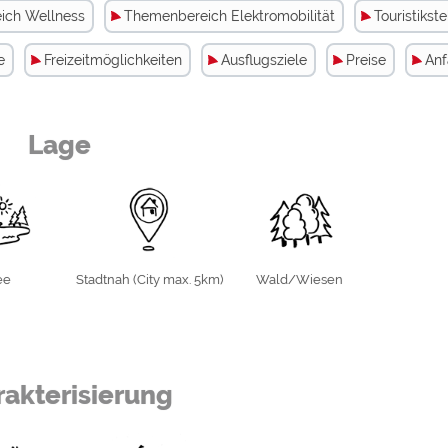
zu
ich Wellness
Themenbereich Elektromobilität
Touristikste
e
Freizeitmöglichkeiten
Ausflugsziele
Preise
Anf
we
Lage
ee
Stadtnah (City max. 5km)
Wald/Wiesen
t drei Naturbadeseen auf dem Gelände
akterisierung
 Bad Birnbach