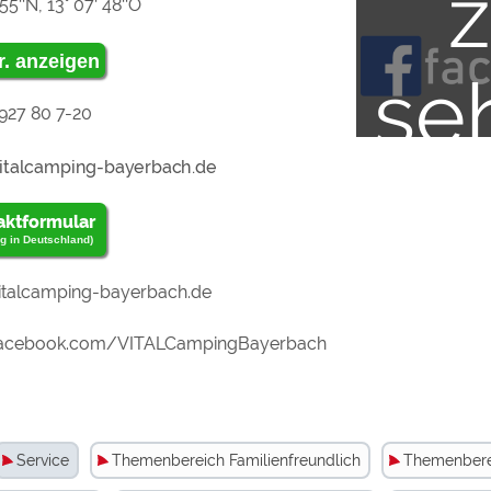
55‘‘N, 13° 07‘ 48‘‘O
"Ex
r. anzeigen
se
927 80 7-20
Me
mü
zu
aktformular
g in Deutschland)
"Ex
talcamping-bayerbach.de
we
acebook.com/VITALCampingBayerbach
Me
Service
Themenbereich Familienfreundlich
Themenberei