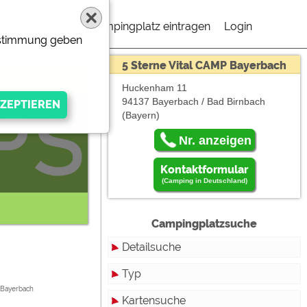
Campingplatz eintragen
Login
Zustimmung geben
5 Sterne Vital CAMP Bayerbach
Huckenham 11
94137 Bayerbach / Bad Birnbach
(Bayern)
 müßen "Externe
Nr. anzeigen
Kontaktformular
(Camping in Deutschland)
Campingplatzsuche
Detailsuche
gen Anbieters
Typ
 Bayerbach
Kartensuche
Touristikstellplätze