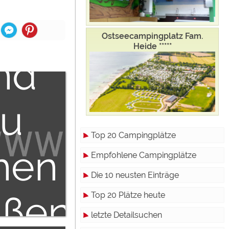
ternen
den
halt
Ostseecampingplatz Fam.
Heide *****
nd
zu
zu
den
Top 20 Campingplätze
hen
Empfohlene Campingplätze
nd
Die 10 neusten Einträge
ßen
Top 20 Plätze heute
letzte Detailsuchen