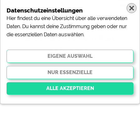
Datenschutzeinstellungen
Hier findest du eine Übersicht über alle verwendeten
Daten. Du kannst deine Zustimmung geben oder nur
die essenziellen Daten auswählen.
Leider wurde kein Platz
gefunden.
Ändern Sie Ihre Suche
hier
.
Essenziell
Essenzielle Cookies ermöglichen grundlegende
Funktionen und sind für die einwandfreie Funktion der
Website dringend erforderlich. Ohne diese Cookies
werden Teile der Website
nicht funktionieren
.