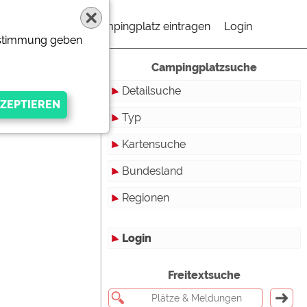
Campingplatz eintragen
Login
Zustimmung geben
Campingplatzsuche
Detailsuche
Typ
Kartensuche
Touristikstellplätze
Bundesland
Dauerstellplätze
Regionen
Reisemobilstellplätze
Baden-Württemberg
Mobilheimstellplätze
Bayern
Login
Ferienhäuser
Berlin
gen Anbieters
Freitextsuche
Bungalows
Brandenburg
Ferienwohnungen
Bremen