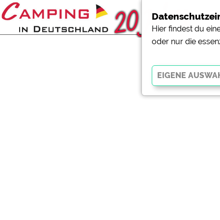
Datenschutzei
Hier findest du ei
oder nur die essen
Essenziell
Essenzielle Cookies ermö
der Website dringend erf
funktionieren
.
Externe Medien
YouTube (Videos von Cam
Campingplatzvorschau (V
Campingplätzen)
Google Maps (Kartensuch