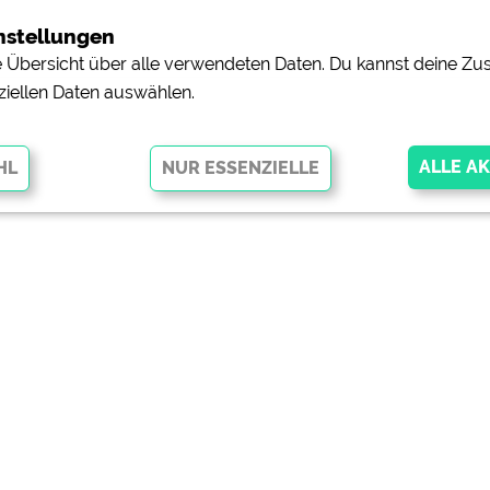
nstellungen
ne Übersicht über alle verwendeten Daten. Du kannst deine 
ziellen Daten auswählen.
glichen grundlegende Funktionen und sind für die einwandfreie Funktion
orderlich. Ohne diese Cookies werden Teile der Website
nicht
pingplätzen)
https://policies.google.com/privacy
orschau der Internetseiten von
siehe Datenschutzerklärung des jeweili
e, Anfahrt usw.)
https://policies.google.com/privacy