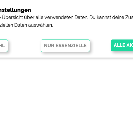
nstellungen
ne Übersicht über alle verwendeten Daten. Du kannst deine 
ziellen Daten auswählen.
glichen grundlegende Funktionen und sind für die einwandfreie Funktion
orderlich. Ohne diese Cookies werden Teile der Website
nicht
pingplätzen)
https://policies.google.com/privacy
orschau der Internetseiten von
siehe Datenschutzerklärung des jeweili
e, Anfahrt usw.)
https://policies.google.com/privacy