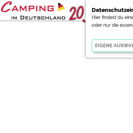
Datenschutzei
Hier findest du ei
oder nur die essen
Essenziell
Essenzielle Cookies ermö
der Website dringend erf
funktionieren
.
Externe Medien
YouTube (Videos von Cam
Campingplatzvorschau (V
Campingplätzen)
Google Maps (Kartensuch