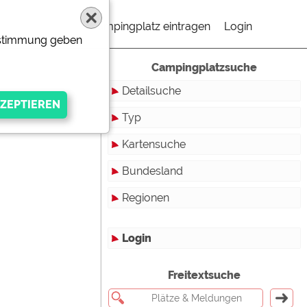
Campingplatz eintragen
Login
Zustimmung geben
Campingplatzsuche
Detailsuche
Typ
Kartensuche
Touristikstellplätze
Bundesland
Dauerstellplätze
Regionen
Reisemobilstellplätze
Baden-Württemberg
Mobilheimstellplätze
Bayern
Login
Ferienhäuser
Berlin
gen Anbieters
Freitextsuche
Bungalows
Brandenburg
Ferienwohnungen
Bremen