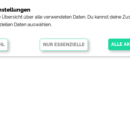
nstellungen
ne Übersicht über alle verwendeten Daten. Du kannst deine 
ziellen Daten auswählen.
glichen grundlegende Funktionen und sind für die einwandfreie Funktion
orderlich. Ohne diese Cookies werden Teile der Website
nicht
pingplätzen)
https://policies.google.com/privacy
orschau der Internetseiten von
siehe Datenschutzerklärung des jeweili
e, Anfahrt usw.)
https://policies.google.com/privacy