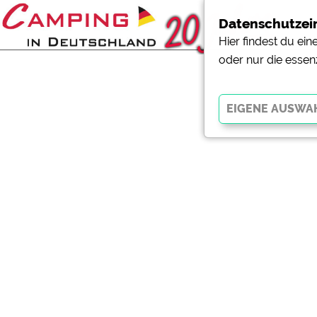
Datenschutzei
Hier findest du ei
oder nur die essen
Essenziell
Essenzielle Cookies ermö
der Website dringend erf
funktionieren
.
Externe Medien
YouTube (Videos von Cam
Campingplatzvorschau (V
Campingplätzen)
Google Maps (Kartensuch