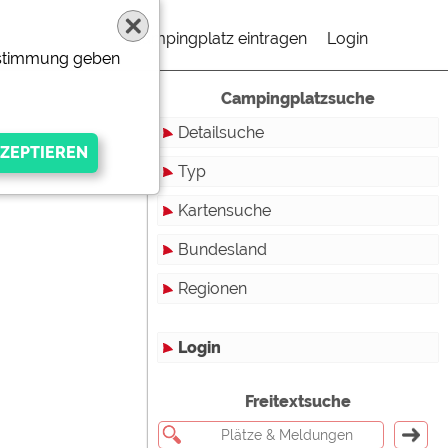
Campingplatz eintragen
Login
Zustimmung geben
Campingplatzsuche
Detailsuche
Typ
Kartensuche
Touristikstellplätze
Bundesland
Dauerstellplätze
Regionen
Reisemobilstellplätze
Baden-Württemberg
Mobilheimstellplätze
Bayern
Login
Ferienhäuser
Berlin
gen Anbieters
Freitextsuche
Bungalows
Brandenburg
Ferienwohnungen
Bremen