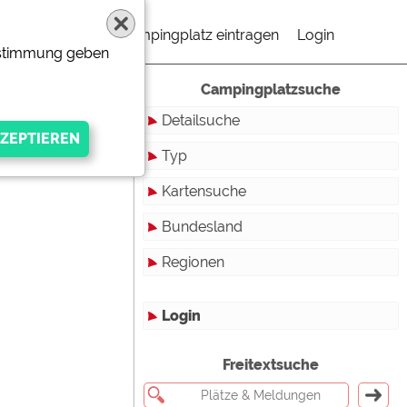
Campingplatz eintragen
Login
Zustimmung geben
Campingplatzsuche
Detailsuche
Typ
Kartensuche
Touristikstellplätze
Bundesland
Dauerstellplätze
Regionen
Reisemobilstellplätze
Baden-Württemberg
Mobilheimstellplätze
Bayern
Login
Ferienhäuser
Berlin
gen Anbieters
Freitextsuche
Bungalows
Brandenburg
Ferienwohnungen
Bremen