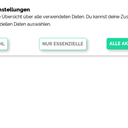
nstellungen
ne Übersicht über alle verwendeten Daten. Du kannst deine 
ziellen Daten auswählen.
glichen grundlegende Funktionen und sind für die einwandfreie Funktion
orderlich. Ohne diese Cookies werden Teile der Website
nicht
pingplätzen)
https://policies.google.com/privacy
orschau der Internetseiten von
siehe Datenschutzerklärung des jeweili
e, Anfahrt usw.)
https://policies.google.com/privacy