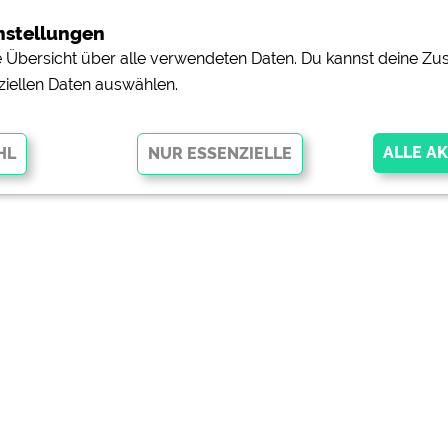
nstellungen
ne Übersicht über alle verwendeten Daten. Du kannst deine 
ziellen Daten auswählen.
glichen grundlegende Funktionen und sind für die einwandfreie Funktion
orderlich. Ohne diese Cookies werden Teile der Website
nicht
pingplätzen)
https://policies.google.com/privacy
orschau der Internetseiten von
siehe Datenschutzerklärung des jeweili
e, Anfahrt usw.)
https://policies.google.com/privacy