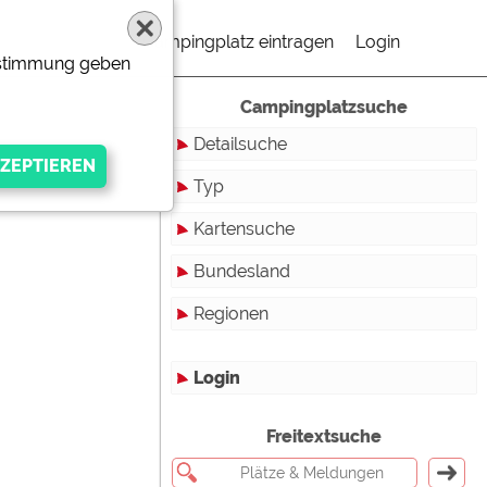
Campingplatz eintragen
Login
Zustimmung geben
Campingplatzsuche
Detailsuche
Typ
Kartensuche
Touristikstellplätze
Bundesland
Dauerstellplätze
Regionen
Reisemobilstellplätze
Baden-Württemberg
Mobilheimstellplätze
Bayern
Login
Ferienhäuser
Berlin
gen Anbieters
Freitextsuche
Bungalows
Brandenburg
Ferienwohnungen
Bremen