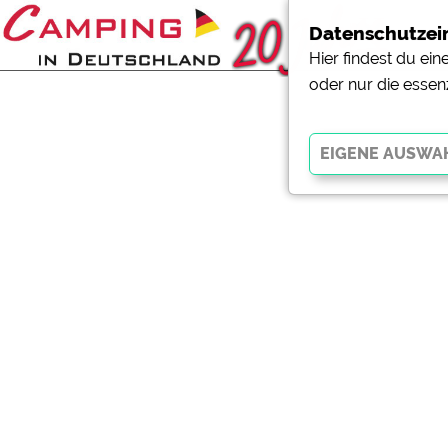
Datenschutzei
Hier findest du ei
oder nur die essen
Essenziell
Essenzielle Cookies ermö
der Website dringend erf
funktionieren
.
Externe Medien
YouTube (Videos von Cam
Campingplatzvorschau (V
Campingplätzen)
Google Maps (Kartensuch