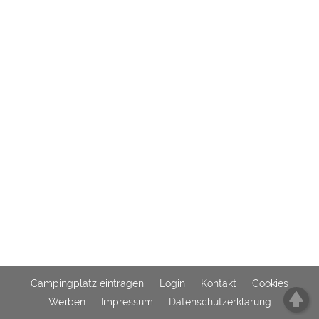
Externe Medien
YouTube (Videos von
https://policies.google.com/privacy
Campingplätzen)
Campingplatzvorschau (Vorschau
siehe Datenschutzerklärung des
der Internetseiten von
jeweiligen Anbieters
Campingplätzen)
Google Maps (Kartensuche, Anfahrt
https://policies.google.com/privacy
usw.)
Google reCAPTCHA (Formulare)
https://policies.google.com/privacy
Statistiken
Google Analytics
https://policies.google.com/privacy
Marketing
Campingplatz eintragen
Login
Kontakt
Cookies
Google Ads
https://policies.google.com/privacy
Werben
Impressum
Datenschutzerklärung
Google AdSense
https://policies.google.com/privacy