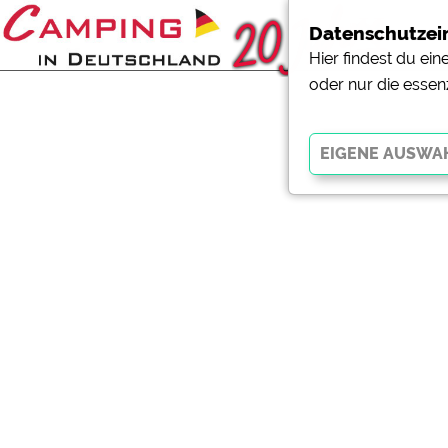
Datenschutzei
Hier findest du ei
oder nur die essen
Essenziell
Essenzielle Cookies ermö
der Website dringend erf
funktionieren
.
Externe Medien
YouTube (Videos von Cam
Campingplatzvorschau (V
Campingplätzen)
Google Maps (Kartensuch