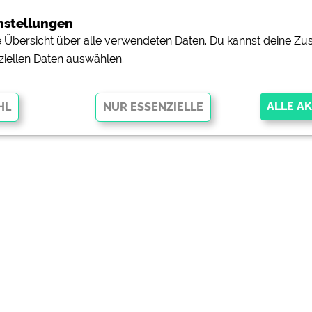
nstellungen
ne Übersicht über alle verwendeten Daten. Du kannst deine 
ziellen Daten auswählen.
glichen grundlegende Funktionen und sind für die einwandfreie Funktion
orderlich. Ohne diese Cookies werden Teile der Website
nicht
pingplätzen)
https://policies.google.com/privacy
orschau der Internetseiten von
siehe Datenschutzerklärung des jeweili
e, Anfahrt usw.)
https://policies.google.com/privacy