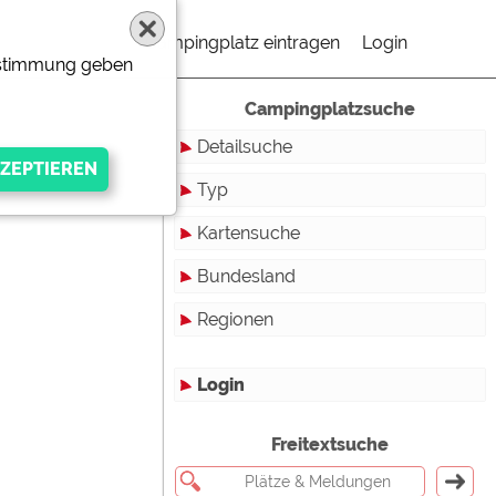
Campingplatz eintragen
Login
Zustimmung geben
Campingplatzsuche
Detailsuche
Typ
Kartensuche
Touristikstellplätze
Bundesland
Dauerstellplätze
Regionen
Reisemobilstellplätze
Baden-Württemberg
Mobilheimstellplätze
Bayern
Login
Ferienhäuser
Berlin
gen Anbieters
Freitextsuche
Bungalows
Brandenburg
Ferienwohnungen
Bremen