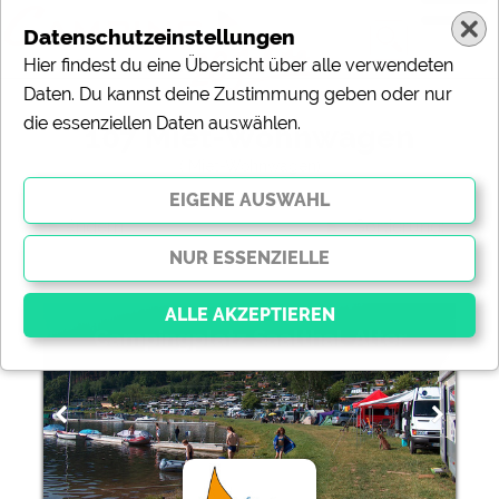
Datenschutzeinstellungen
Hier findest du eine Übersicht über alle verwendeten
Daten. Du kannst deine Zustimmung geben oder nur
die essenziellen Daten auswählen.
107 Miet-Wohnwagen
( Miet-Wohnwagen)
ändern
Sortierung:
Campingplatz Saalthal-Alter
Essenziell
Essenzielle Cookies ermöglichen grundlegende
Funktionen und sind für die einwandfreie Funktion der
Website dringend erforderlich. Ohne diese Cookies
werden Teile der Website
nicht funktionieren
.