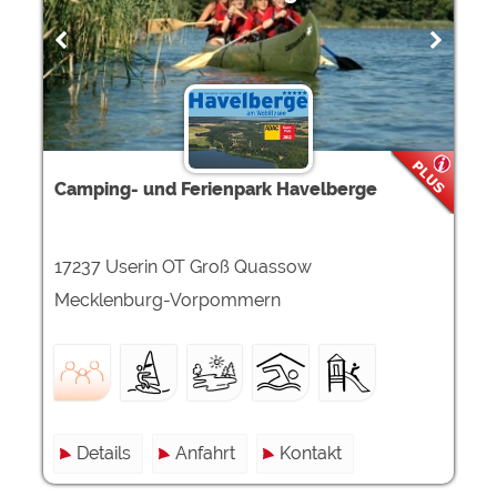
Google Remarketing
https://policies.google.com/privacy
Die Cookieeinstellungen können jeder Zeit im Footer
über "COOKIES" geändert werden!
Camping- und Ferienpark Havelberge
17237 Userin OT Groß Quassow
Mecklenburg-Vorpommern
Details
Anfahrt
Kontakt